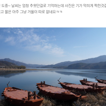
 도중~ 날씨는 엄청 추웠던걸로 기억하는데 사진은 기가 막히게 찍힌것
고 물은 아주 그냥 거울이 따로 없네요ㅋㅋ