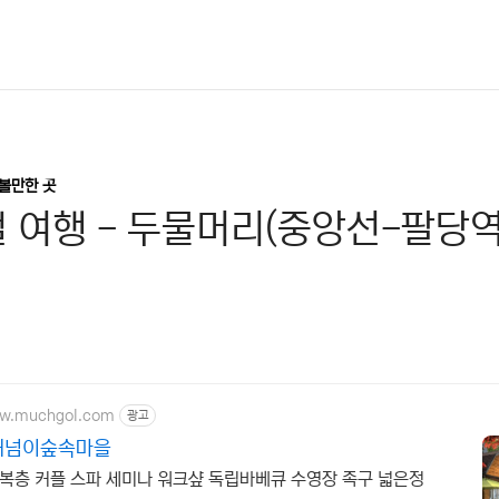
가볼만한 곳
 여행 - 두물머리(중앙선-팔당역
ww.muchgol.com
광고
해넘이숲속마을
복층 커플 스파 세미나 워크샾 독립바베큐 수영장 족구 넓은정