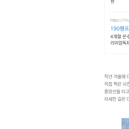
원
https://
190평
4계절 온
리미엄독채
심한 배려
작년 겨울에 
직접 찍은 사
중앙선을 타고
자세한 길은 