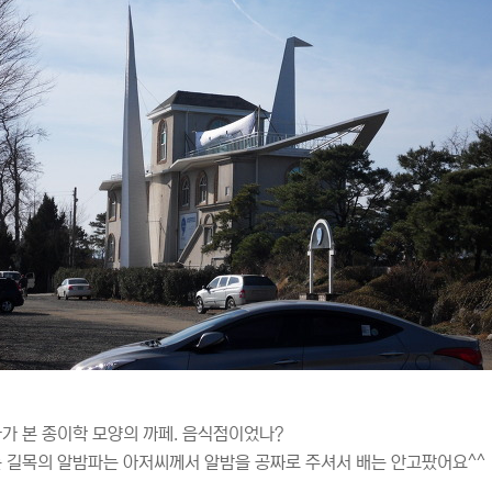
가 본 종이학 모양의 까페. 음식점이었나?
 길목의 알밤파는 아저씨께서 알밤을 공짜로 주셔서 배는 안고팠어요^^