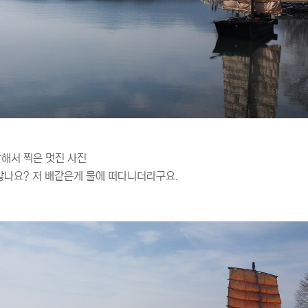
해서 찍은 멋진 사진
않나요? 저 배같은게 물에 떠다니더라구요.